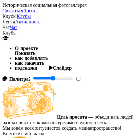
Историческая социальная фотогаллерея
Связаться
Логин
Клубы
Клубы
Лента
Активность
Чат
Чат
Клубы
О проекте
Показать
как добавлять
как закачать
подсказки
Слайдер
Палитра:
Цель проекта
— объединить людей
разных эпох с яркими интересами в единую сеть.
Мы зовём всех энтузиастов создать медиапространство!
Внесите свой вклад