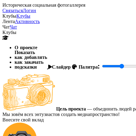
Историческая социальная фотогаллерея
Связаться
Логин
Клубы
Клубы
Лента
Активность
Чат
Чат
Клубы
О проекте
Показать
как добавлять
как закачать
подсказки
Слайдер
Палитра:
Цель проекта
— объединить людей ра
Мы зовём всех энтузиастов создать медиапространство!
Внесите свой вклад