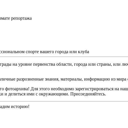
рмате репортажа
ссиональном спорте вашего города или клуба
грады на уровне первенства области, города или страны, или лю
различные разрозненные знания, материалы, информацию из мира 
о фотоархива! Для этого необходимо зарегистрироваться на наш
ки и делиться ими с окружающими. Присоединяйтесь.
дадим историю!
👁️ Просмотров: 24
|
👥 Уникальных: 254
|
🟢 Онлайн: 294