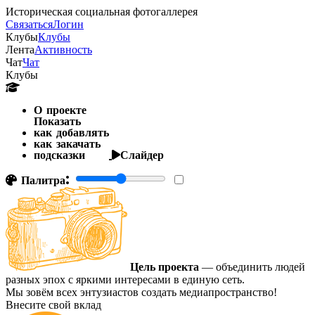
Историческая социальная фотогаллерея
Связаться
Логин
Клубы
Клубы
Лента
Активность
Чат
Чат
Клубы
О проекте
Показать
как добавлять
как закачать
подсказки
Слайдер
Палитра:
Цель проекта
— объединить людей
разных эпох с яркими интересами в единую сеть.
Мы зовём всех энтузиастов создать медиапространство!
Внесите свой вклад