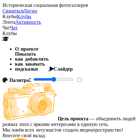
Историческая социальная фотогаллерея
Связаться
Логин
Клубы
Клубы
Лента
Активность
Чат
Чат
Клубы
О проекте
Показать
как добавлять
как закачать
подсказки
Слайдер
Палитра:
Цель проекта
— объединить людей
разных эпох с яркими интересами в единую сеть.
Мы зовём всех энтузиастов создать медиапространство!
Внесите свой вклад