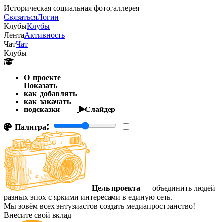
Историческая социальная фотогаллерея
Связаться
Логин
Клубы
Клубы
Лента
Активность
Чат
Чат
Клубы
О проекте
Показать
как добавлять
как закачать
подсказки
Слайдер
Палитра:
Цель проекта
— объединить людей
разных эпох с яркими интересами в единую сеть.
Мы зовём всех энтузиастов создать медиапространство!
Внесите свой вклад