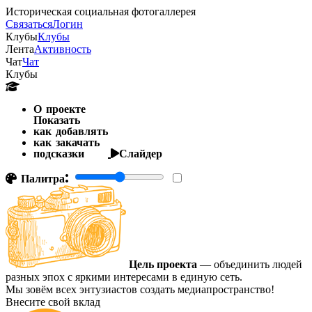
Историческая социальная фотогаллерея
Связаться
Логин
Клубы
Клубы
Лента
Активность
Чат
Чат
Клубы
О проекте
Показать
как добавлять
как закачать
подсказки
Слайдер
Палитра:
Цель проекта
— объединить людей
разных эпох с яркими интересами в единую сеть.
Мы зовём всех энтузиастов создать медиапространство!
Внесите свой вклад