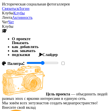
Историческая социальная фотогаллерея
Связаться
Логин
Клубы
Клубы
Лента
Активность
Чат
Чат
Клубы
О проекте
Показать
как добавлять
как закачать
подсказки
Слайдер
Палитра:
Цель проекта
— объединить людей
разных эпох с яркими интересами в единую сеть.
Мы зовём всех энтузиастов создать медиапространство!
Внесите свой вклад