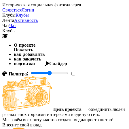
Историческая социальная фотогаллерея
Связаться
Логин
Клубы
Клубы
Лента
Активность
Чат
Чат
Клубы
О проекте
Показать
как добавлять
как закачать
подсказки
Слайдер
Палитра:
Цель проекта
— объединить людей
разных эпох с яркими интересами в единую сеть.
Мы зовём всех энтузиастов создать медиапространство!
Внесите свой вклад