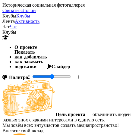
Историческая социальная фотогаллерея
Связаться
Логин
Клубы
Клубы
Лента
Активность
Чат
Чат
Клубы
О проекте
Показать
как добавлять
как закачать
подсказки
Слайдер
Палитра:
Цель проекта
— объединить людей
разных эпох с яркими интересами в единую сеть.
Мы зовём всех энтузиастов создать медиапространство!
Внесите свой вклад